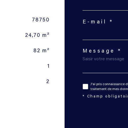
78750
E-mail *
24,70 m²
82 m²
Message *
1
2
J'ai pris connaissance d
traitement de mes donné
* Champ obligatoi