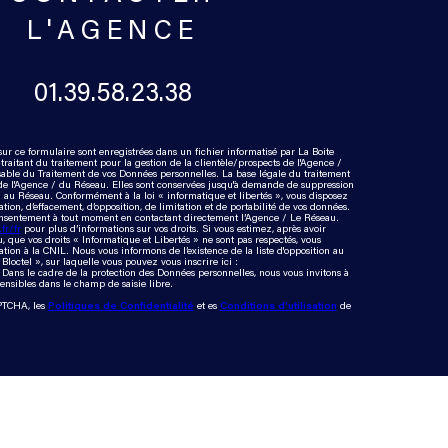
L'AGENCE
01.39.58.23.38
sur ce formulaire sont enregistrées dans un fichier informatisé par La Boite
itant du traitement pour la gestion de la clientèle/prospects de l'Agence /
able du Traitement de vos Données personnelles. La base légale du traitement
e de l'Agence / du Réseau. Elles sont conservées jusqu'à demande de suppression
 / au Réseau. Conformément à la loi « informatique et libertés », vous disposez
cation, d’effacement, d’opposition, de limitation et de portabilité de vos données.
onsentement à tout moment en contactant directement l’Agence / Le Réseau.
.fr/fr
pour plus d’informations sur vos droits. Si vous estimez, après avoir
, que vos droits « Informatique et Libertés » ne sont pas respectés, vous
ion à la CNIL. Nous vous informons de l’existence de la liste d'opposition au
octel », sur laquelle vous pouvez vous inscrire ici :
. Dans le cadre de la protection des Données personnelles, nous vous invitons à
ensibles dans le champ de saisie libre.
APTCHA, les
Politiques de Confidentialité
et es
Conditions d'utilisation
de