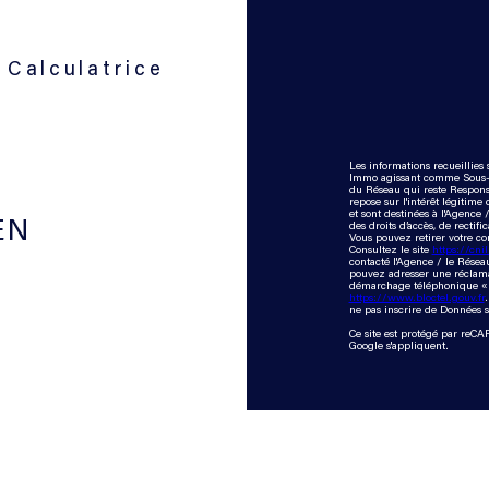
Calculatrice
Les informations recueillies 
Immo agissant comme Sous-tra
du Réseau qui reste Respons
repose sur l'intérêt légitim
et sont destinées à l'Agence
EN
des droits d’accès, de rectifi
Vous pouvez retirer votre c
Consultez le site
https://cnil
contacté l'Agence / le Réseau
pouvez adresser une réclamat
démarchage téléphonique « Bl
https://www.bloctel.gouv.fr
ne pas inscrire de Données s
Ce site est protégé par reC
Google s'appliquent.