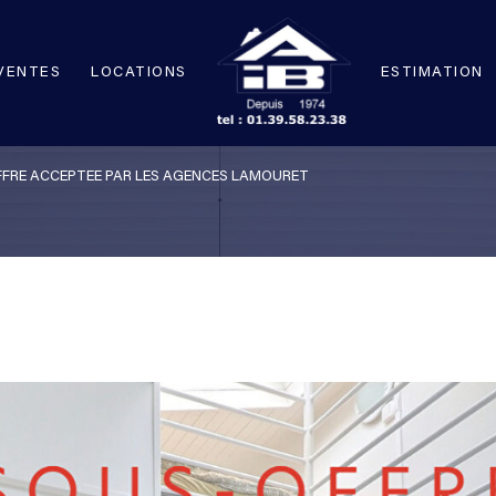
VENTES
LOCATIONS
ESTIMATION
VOIR LES
1
ANNONCES
FRE ACCEPTEE PAR LES AGENCES LAMOURET
uer
Estimer
VOIR LES
1
ANNONCES
1
LOCALISATION
BUDGET
née
uer
Estimer
2 Pièces
1
LOCALISATION
BUDGET
née
2 Pièces