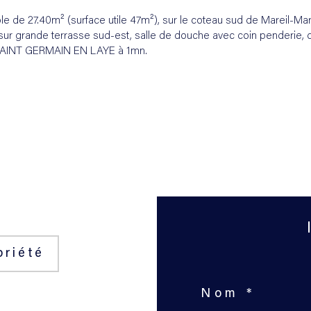
ne surface habitable de 27.40m² (surface utile 47m²), sur le coteau sud de Mareil-Mar
sur grande terrasse sud-est, salle de douche avec coin penderie, 
R SAINT GERMAIN EN LAYE à 1mn.
priété
Nom *