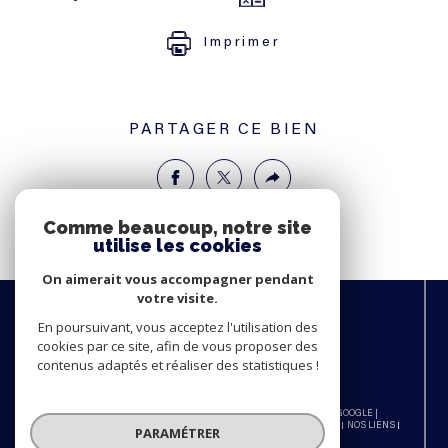
Imprimer
PARTAGER CE BIEN
Comme beaucoup, notre site
utilise les cookies
On aimerait vous accompagner pendant
votre visite.
NOUS
ADHÉRONS
En poursuivant, vous acceptez l'utilisation des
cookies par ce site, afin de vous proposer des
contenus adaptés et réaliser des statistiques !
© 2026 | TOUS DROITS RÉSERVÉS | TRADUCTION POWERED BY GOOGLE |
NOS HONORAIRES
PLAN DU SITE
MENTIONS LÉGALES
ADMIN
NOS LIENS
PARAMÉTRER
POLITIQUE RGPD
COOKIES