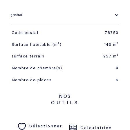
général
TRAD_SIROCCO_Caracteristique
Valeurs
Code postal
78750
Surface habitable (m²)
140 m²
surface terrain
957 m²
Nombre de chambre(s)
4
Nombre de pièces
6
NOS
OUTILS
Sélectionner
Calculatrice