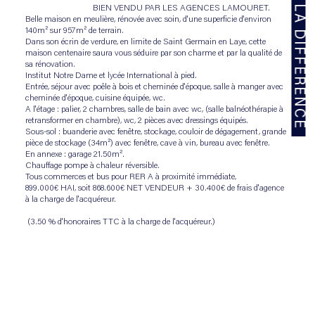
NOUS FAISONS LA DIFFÉRENCE
                                BIEN VENDU PAR LES AGENCES LAMOURET.
Belle maison en meulière, rénovée avec soin, d'une superficie d'environ 
140m² sur 957m² de terrain.
Dans son écrin de verdure, en limite de Saint Germain en Laye, cette 
maison centenaire saura vous séduire par son charme et par la qualité de 
sa rénovation.
Institut Notre Dame et lycée International à pied.
Entrée, séjour avec poêle à bois et cheminée d'époque, salle à manger avec 
cheminée d'époque, cuisine équipée, wc.
A l'étage : palier, 2 chambres, salle de bain avec wc, (salle balnéothérapie à 
retransformer en chambre), wc, 2 pièces avec dressings équipés.
Sous-sol : buanderie avec fenêtre, stockage, couloir de dégagement, grande 
pièce de stockage (34m²) avec fenêtre, cave à vin, bureau avec fenêtre. 
En annexe : garage 21.50m². 
Chauffage pompe à chaleur réversible.
Tous commerces et bus pour RER A à proximité immédiate, 
899.000€ HAI, soit 868.600€ NET VENDEUR + 30.400€ de frais d'agence 
à la charge de l'acquéreur.
 (3.50 % d'honoraires TTC à la charge de l'acquéreur.)
