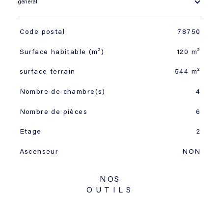
général
TRAD_SIROCCO_Caracteristique
Valeurs
Code postal
78750
Surface habitable (m²)
120 m²
surface terrain
544 m²
Nombre de chambre(s)
4
Nombre de pièces
6
Etage
2
Ascenseur
NON
NOS
OUTILS