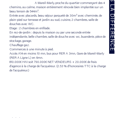
NOUS FAISONS LA DIFFÉRENCE
                                A Mareil-Marly, proche du quartier commerçant des 4 
chemins, au calme, maison entièrement rénovée bien implantée sur un 
beau terrain de 544m².
Entrée avec placards, beau séjour parqueté de 30m² avec cheminée, de 
plain-pied sur terrasse et jardin au sud, cuisine, 2 chambres, salle de 
douches avec WC. 
Etage : 2 chambres en enfilade.
En rez-de-jardin : depuis la maison ou par une seconde entrée 
indépendante, belle chambre, salle de douche avec wc, buanderie, pièce de 
stockage, garage.
Chauffage gaz.
Commerces à une minute à pied.
Accès A14 en moins 10 mn, bus pour RER A 3mn, Gare de Mareil-Marly 
(RER A Ligne L) en 6mn.
810.000€ HAI soit 790.000€ NET VENDEURS + 20.000€ de frais 
d'agence à la charge de l'acquéreur. (2.53 % d'honoraires TTC à la charge 
de l'acquéreur.)
