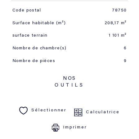
TRAD_SIROCCO_Caracteristique
Valeurs
Code postal
78750
Surface habitable (m²)
208,17 m²
surface terrain
1 101 m²
Nombre de chambre(s)
6
Nombre de pièces
9
NOS
OUTILS
Sélectionner
Calculatrice
Imprimer