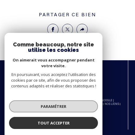
PARTAGER CE BIEN
Comme beaucoup, notre site
utilise les cookies
On aimerait vous accompagner pendant
votre visite.
NOUS
ADHÉRONS
En poursuivant, vous acceptez l'utilisation des
cookies par ce site, afin de vous proposer des
contenus adaptés et réaliser des statistiques !
© 2026 | TOUS DROITS RÉSERVÉS | TRADUCTION POWERED BY GOOGLE |
NOS HONORAIRES
PLAN DU SITE
MENTIONS LÉGALES
ADMIN
NOS LIENS
PARAMÉTRER
POLITIQUE RGPD
COOKIES
TOUT ACCEPTER