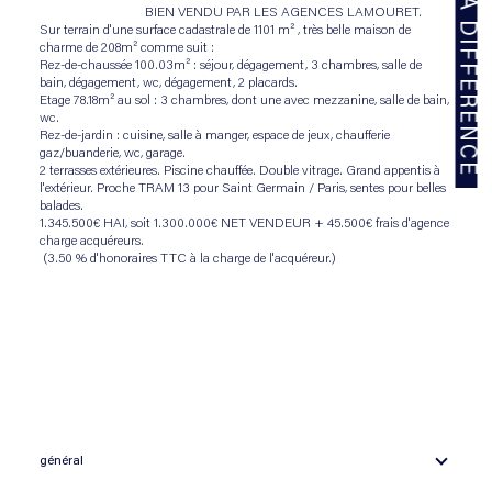
                                BIEN VENDU PAR LES AGENCES LAMOURET.
Sur terrain d'une surface cadastrale de 1101 m² , très belle maison de 
charme de 208m² comme suit :
Rez-de-chaussée 100.03m² : séjour, dégagement, 3 chambres, salle de 
bain, dégagement, wc, dégagement, 2 placards.
Etage 78.18m² au sol : 3 chambres, dont une avec mezzanine, salle de bain, 
wc.
Rez-de-jardin : cuisine, salle à manger, espace de jeux, chaufferie 
gaz/buanderie, wc, garage.
2 terrasses extérieures. Piscine chauffée. Double vitrage. Grand appentis à 
l'extérieur. Proche TRAM 13 pour Saint Germain / Paris, sentes pour belles 
balades.
1.345.500€ HAI, soit 1.300.000€ NET VENDEUR + 45.500€ frais d'agence 
charge acquéreurs.
 (3.50 % d'honoraires TTC à la charge de l'acquéreur.)

général