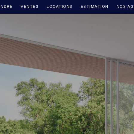
INDRE
VENTES
LOCATIONS
ESTIMATION
NOS A
VOIR LES
57
ANNONCES
uer
Estimer
BUDGET
née