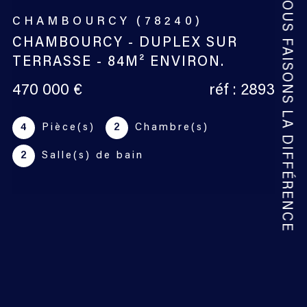
NOUS FAISONS LA DIFFÉRENCE
MAREIL-MARLY (78750)
LA ROSERAIE - MAREIL MARLY -
49M²
230 000 €
réf : 2942
2
Pièce(s)
1
Chambre(s)
1
Salle(s) de bain