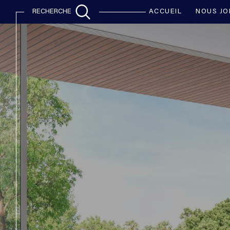
ACCUEIL
NOUS JO
RECHERCHE
Acheter
Lo
de l'ancien
TYPE DE BIEN
de l'ancien
à l'an