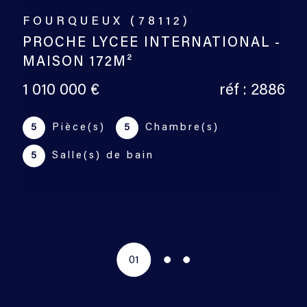
MAREIL-MARLY (78750)
EXCLUSIVITE - MAREIL MARLY -
MAISON 165M² - 5 CHAMBRES
895 000 €
réf : 2902
7
Pièce(s)
5
Chambre(s)
2
Salle(s) de bain
02