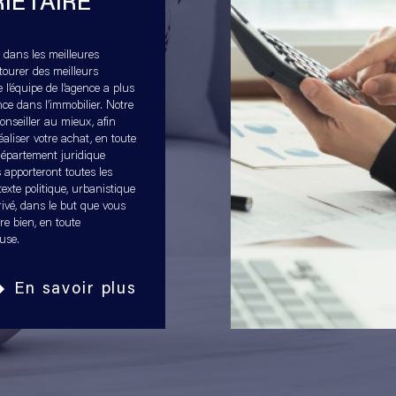
IÉTAIRE
els
e dans les meilleures
ntourer des meilleurs
e l’équipe de l’agence a plus
nce dans l’immobilier. Notre
onseiller au mieux, afin
 et un suivi
aliser votre achat, en toute
 département juridique
 apporteront toutes les
exte politique, urbanistique
rivé, dans le but que vous
re bien, en toute
use.
En savoir plus