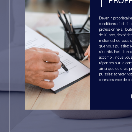
PROPR
A l’agence, il n’y a aucun mandataire, que de ré
professionnels.
Devenir propriétair
conditions, c’est s’e
professionnels. Tout
Contactez nous au 01.39.58.23.38
de 10 ans, d’expérie
métier est de vous c
Notre équipe vous réservera le meilleur accueil
que vous puissiez ré
personnalisé de votre projet immobilier.
sécurité. Fort d’un
accompli, nous vous
réponses sur le cont
ainsi que de droit p
puissiez acheter vot
connaissance de ca