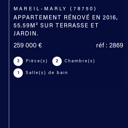
MAREIL-MARLY (78750)
MAREIL MARLY - RESIDENCE LA
ROSERAIE - APPARTEMENT DE
143.57M².
525 000 €
réf : 2898
6
Pièce(s)
4
Chambre(s)
3
Salle(s) de bain