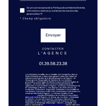
J'ai pris connaissance de la Politique de confidentialité et des
informations relatives au traitement de mes données
personnelles (*)*
* Champ obligatoire
Envoyer
CONTACTER
L'AGENCE
01.39.58.23.38
Les informations recueillies sur ce formulaire sont enregistrées dans un
fichier informatisé par La Boite Immo agissant comme Sous-traitant du
traitement pour la gestion de la clientèle/prospects de l'Agence / du
Réseau qui reste Responsable du Traitement de vos Données
personnelles. La base légale du traitement repose sur l'intérêt légitime de
l'Agence / du Réseau. Elles sont conservées jusqu'à demande de
suppression et sont destinées à l'Agence / au Réseau. Conformément à la
loi « informatique et libertés », vous disposez des droits d’accès, de
rectification, d’effacement, d’opposition, de limitation et de portabilité de
vos données. Vous pouvez retirer votre consentement à tout moment en
contactant directement l’Agence / Le Réseau. Consultez le site
https://cnil.fr/fr
pour plus d’informations sur vos droits. Si vous estimez,
après avoir contacté l'Agence / le Réseau, que vos droits « Informatique
et Libertés » ne sont pas respectés, vous pouvez adresser une
réclamation à la CNIL. Nous vous informons de l’existence de la liste
d'opposition au démarchage téléphonique « Bloctel », sur laquelle vous
pouvez vous inscrire ici :
https://www.bloctel.gouv.fr
. Dans le cadre de la