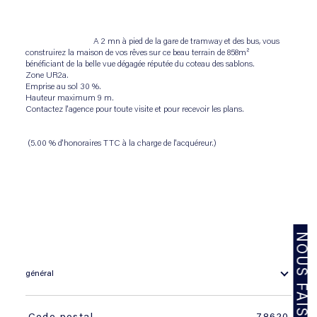
                                A 2 mn à pied de la gare de tramway et des bus, vous 
construirez la maison de vos rêves sur ce beau terrain de 858m² 
bénéficiant de la belle vue dégagée réputée du coteau des sablons.
Zone UR2a.
Emprise au sol 30 %.
Hauteur maximum 9 m.
Contactez l'agence pour toute visite et pour recevoir les plans.
 (5.00 % d'honoraires TTC à la charge de l'acquéreur.)

général
TRAD_SIROCCO_Caracteristique
Valeurs