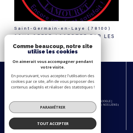
Saint-Germain-en-Laye (78100)
SOUS OFFRE ACCEPTEE PAR LES
AGENCES LAMOURET.
Comme beaucoup, notre site
utilise les cookies
Voir le bien
On aimerait vous accompagner pendant
votre visite.
NOUS
ADHÉRONS
En poursuivant, vous acceptez l'utilisation des
cookies par ce site, afin de vous proposer des
contenus adaptés et réaliser des statistiques !
© 2026 | TOUS DROITS RÉSERVÉS | TRADUCTION POWERED BY GOOGLE |
NOS HONORAIRES
PLAN DU SITE
MENTIONS LÉGALES
ADMIN
NOS LIENS
PARAMÉTRER
POLITIQUE RGPD
COOKIES
TOUT ACCEPTER