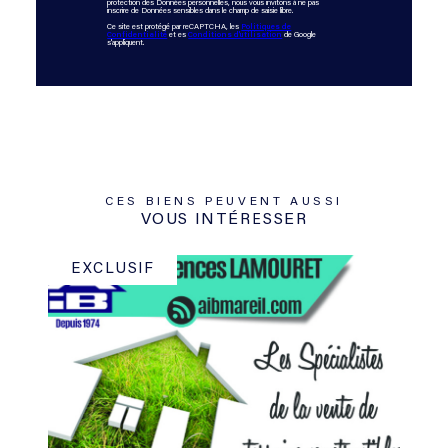
protection des Données personnelles, nous vous invitons à ne pas
inscrire de Données sensibles dans le champ de saisie libre.
Ce site est protégé par reCAPTCHA, les
Politiques de
Confidentialité
et es
Conditions d'utilisation
de Google
s'appliquent.
CES BIENS PEUVENT AUSSI
VOUS INTÉRESSER
EXCLUSIF