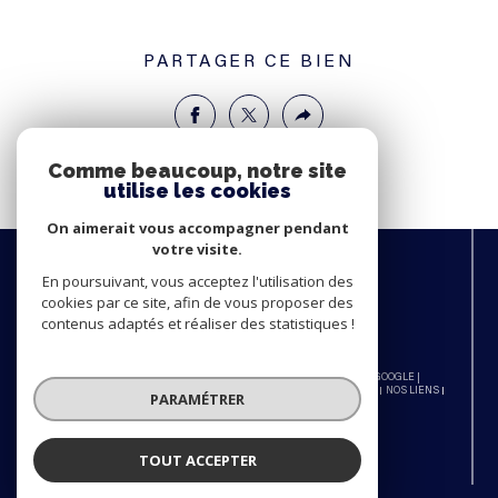
PARTAGER CE BIEN
Comme beaucoup, notre site
utilise les cookies
On aimerait vous accompagner pendant
votre visite.
NOUS
ADHÉRONS
En poursuivant, vous acceptez l'utilisation des
cookies par ce site, afin de vous proposer des
contenus adaptés et réaliser des statistiques !
© 2026 | TOUS DROITS RÉSERVÉS | TRADUCTION POWERED BY GOOGLE |
NOS HONORAIRES
PLAN DU SITE
MENTIONS LÉGALES
ADMIN
NOS LIENS
PARAMÉTRER
POLITIQUE RGPD
COOKIES
TOUT ACCEPTER