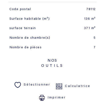
TRAD_SIROCCO_Caracteristique
Valeurs
Code postal
78112
Surface habitable (m²)
136 m²
surface terrain
371 m²
Nombre de chambre(s)
5
Nombre de pièces
7
NOS
OUTILS
Sélectionner
Calculatrice
Imprimer