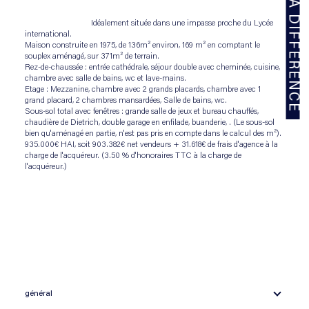
                                Idéalement située dans une impasse proche du Lycée 
international.
Maison construite en 1975, de 136m² environ, 169 m² en comptant le 
souplex aménagé, sur 371m² de terrain.
Rez-de-chaussée : entrée cathédrale, séjour double avec cheminée, cuisine, 
chambre avec salle de bains, wc et lave-mains.
Etage : Mezzanine, chambre avec 2 grands placards, chambre avec 1 
grand placard, 2 chambres mansardées, Salle de bains, wc.
Sous-sol total avec fenêtres : grande salle de jeux et bureau chauffés, 
chaudière de Dietrich, double garage en enfilade, buanderie, . (Le sous-sol 
bien qu'aménagé en partie, n'est pas pris en compte dans le calcul des m²).
935.000€ HAI, soit 903.382€ net vendeurs + 31.618€ de frais d'agence à la 
charge de l'acquéreur. (3.50 % d'honoraires TTC à la charge de 
l'acquéreur.)

général